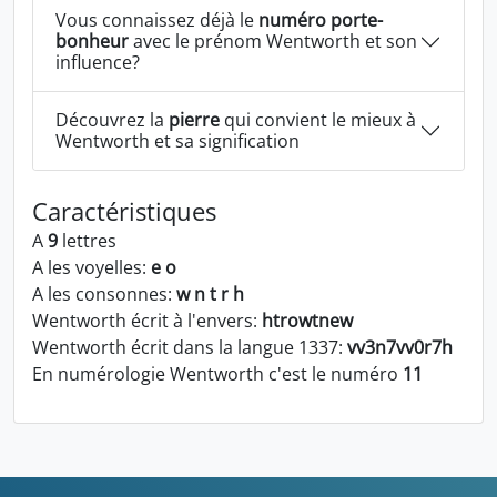
Vous connaissez déjà le
numéro porte-
bonheur
avec le prénom Wentworth et son
influence?
Découvrez la
pierre
qui convient le mieux à
Wentworth et sa signification
Caractéristiques
A
9
lettres
A les voyelles:
e o
A les consonnes:
w n t r h
Wentworth écrit à l'envers:
htrowtnew
Wentworth écrit dans la langue 1337:
vv3n7vv0r7h
En numérologie Wentworth c'est le numéro
11