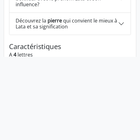
influence?
Découvrez la
pierre
qui convient le mieux à
Lata et sa signification
Caractéristiques
A
4
lettres
A la voyelle:
a
A les consonnes:
l t
Lata écrit à l'envers:
atal
Lata écrit dans la langue 1337:
la7a
En numérologie Lata c'est le numéro
7
Politique de confidentialité