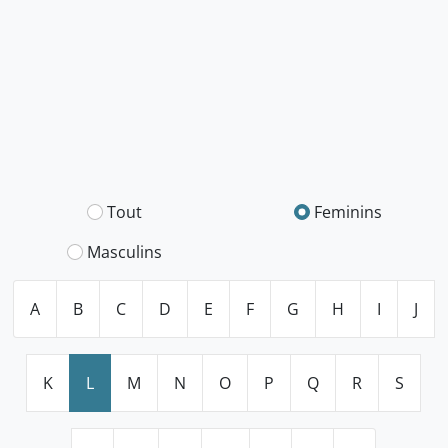
Tout
Feminins
Masculins
A
B
C
D
E
F
G
H
I
J
K
L
M
N
O
P
Q
R
S