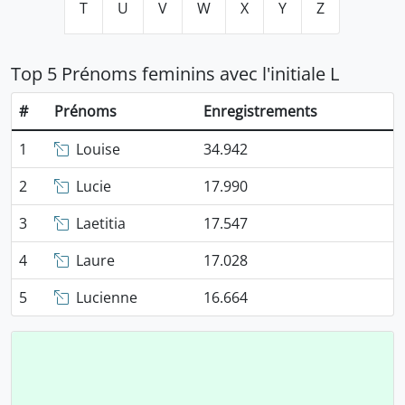
T
U
V
W
X
Y
Z
Top 5 Prénoms feminins avec l'initiale L
#
Prénoms
Enregistrements
1
Louise
34.942
2
Lucie
17.990
3
Laetitia
17.547
4
Laure
17.028
5
Lucienne
16.664