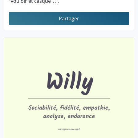
"vouloir et casque". ...
Partager