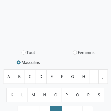
Tout
Feminins
Masculins
A
B
C
D
E
F
G
H
I
J
K
L
M
N
O
P
Q
R
S