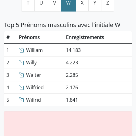
T
U
V
W
X
Y
Z
Top 5 Prénoms masculins avec l'initiale W
#
Prénoms
Enregistrements
1
William
14.183
2
Willy
4.223
3
Walter
2.285
4
Wilfried
2.176
5
Wilfrid
1.841