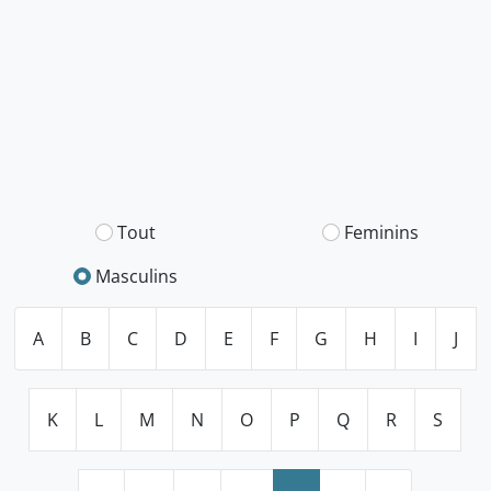
Tout
Feminins
Masculins
A
B
C
D
E
F
G
H
I
J
K
L
M
N
O
P
Q
R
S