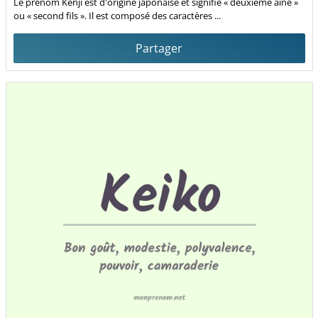
Le prénom Kenji est d'origine japonaise et signifie « deuxième aîné »
ou « second fils ». Il est composé des caractères ...
Partager